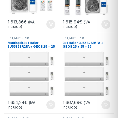
1.613,86
€
1.618,94
€
(IVA
(IVA
incluido)
incluido)
3X1
,
Multi-Split
3X1
,
Multi-Split
Multisplit 3×1 Haier
3×1 Haier 3U55S2SR5FA +
3U55S2SR2FA + GEOS 25 + 25
GEOS 25 + 25 + 35
+ 25
1.654,24
€
1.667,69
€
(IVA
(IVA
incluido)
incluido)