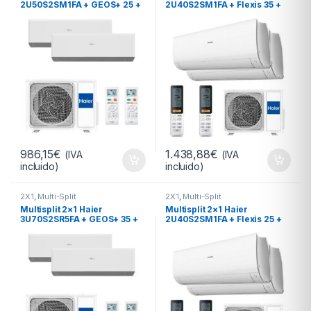
2U50S2SM1FA + GEOS+ 25 +
2U40S2SM1FA + Flexis 35 +
GEOS+ 35
Flexis 25 R32
986,15
€
1.438,88
€
(IVA
(IVA
incluido)
incluido)
2X1
,
Multi-Split
2X1
,
Multi-Split
Multisplit 2×1 Haier
Multisplit 2×1 Haier
3U70S2SR5FA + GEOS+ 35 +
2U40S2SM1FA + Flexis 25 +
GEOS+ 35 R32 –
25