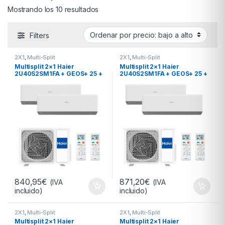
Ordenado por precio: bajo a alto
Mostrando los 10 resultados
Filters
2X1
,
Multi-Split
2X1
,
Multi-Split
Multisplit 2×1 Haier
Multisplit 2×1 Haier
2U40S2SM1FA + GEOS+ 25 +
2U40S2SM1FA + GEOS+ 25 +
GEOS+ 25 R32
GEOS+ 35 R32
840,95
€
871,20
€
(IVA
(IVA
incluido)
incluido)
2X1
,
Multi-Split
2X1
,
Multi-Split
Multisplit 2×1 Haier
Multisplit 2×1 Haier