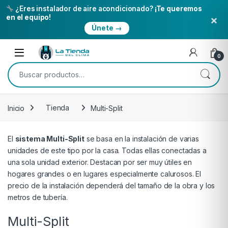
¿Eres instalador de aire acondicionado?
¡Te queremos
×
en el equipo!
Únete →
Skip to navigation
Skip to content
Open
0
Buscar por:
Inicio
Tienda
Multi-Split
El
sistema Multi-Split
se basa en la instalación de varias
unidades de este tipo por la casa. Todas ellas conectadas a
una sola unidad exterior. Destacan por ser muy útiles en
hogares grandes o en lugares especialmente calurosos. El
precio de la instalación dependerá del tamaño de la obra y los
metros de tuberí­a.
Multi-Split