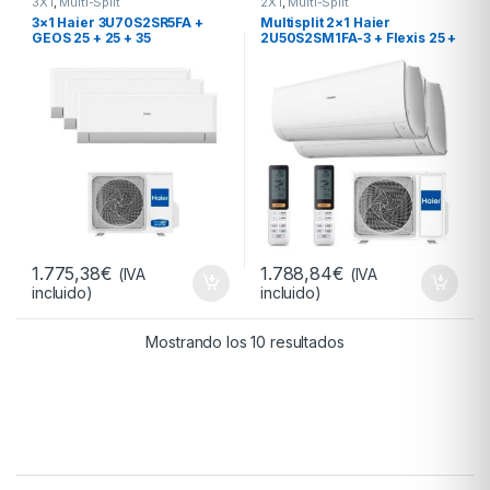
3X1
,
Multi-Split
2X1
,
Multi-Split
3×1 Haier 3U70S2SR5FA +
Multisplit 2×1 Haier
GEOS 25 + 25 + 35
2U50S2SM1FA-3 + Flexis 25 +
35
1.775,38
€
1.788,84
€
(IVA
(IVA
incluido)
incluido)
Ordenado por precio:
Mostrando los 10 resultados