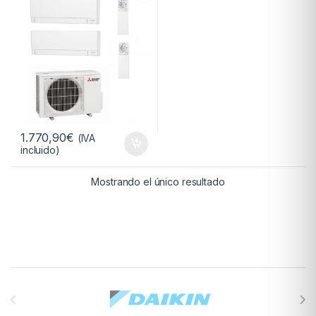
32
1.770,90
€
(IVA
incluido)
Mostrando el único resultado
Brands Carousel