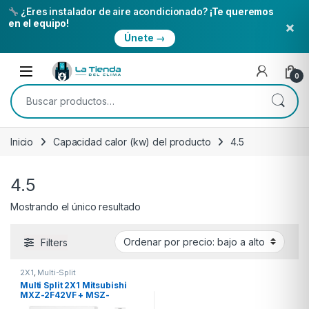
¿Eres instalador de aire acondicionado?
¡Te queremos
×
en el equipo!
Únete →
Skip to navigation
Skip to content
Open
0
Buscar por:
Inicio
Capacidad calor (kw) del producto
4.5
4.5
Mostrando el único resultado
Filters
2X1
,
Multi-Split
Multi Split 2X1 Mitsubishi
MXZ-2F42VF + MSZ-
AY35VGK+ MSZ-AY25VGK R-