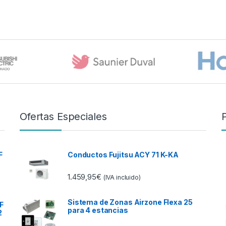
Ofertas Especiales
F
Conductos Fujitsu ACY 71 K-KA
1.459,95
€
(IVA incluido)
Sistema de Zonas Airzone Flexa 25
F
para 4 estancias
2