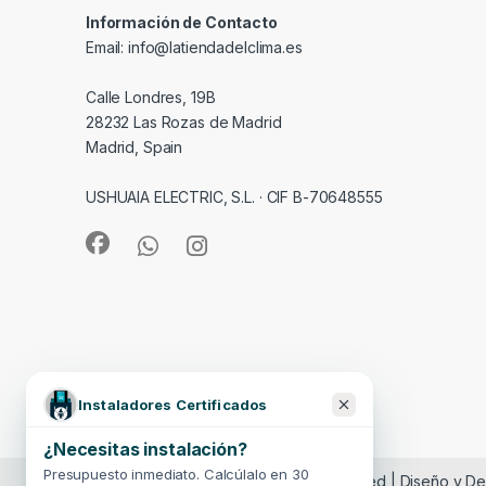
Información de Contacto
Email: info@latiendadelclima.es
Calle Londres, 19B
28232 Las Rozas de Madrid
Madrid, Spain
USHUAIA ELECTRIC, S.L. · CIF B-70648555
Instaladores Certificados
¿Necesitas instalación?
Presupuesto inmediato. Calcúlalo en 30
© latiendadelclima.es - All Rights Reserved | Diseño y D