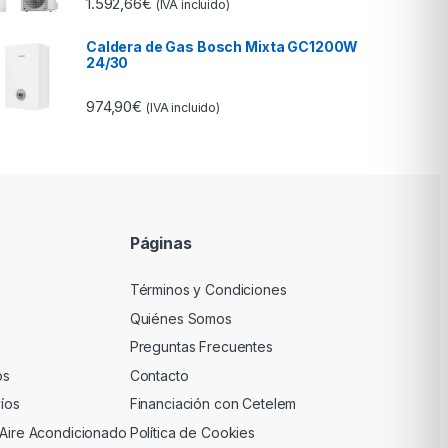
1.592,66
€
(IVA incluido)
5.00
de 5
Caldera de Gas Bosch Mixta GC1200W
24/30
974,90
€
(IVA incluido)
Páginas
Términos y Condiciones
Quiénes Somos
Preguntas Frecuentes
os
Contacto
víos
Financiación con Cetelem
 Aire Acondicionado
Política de Cookies