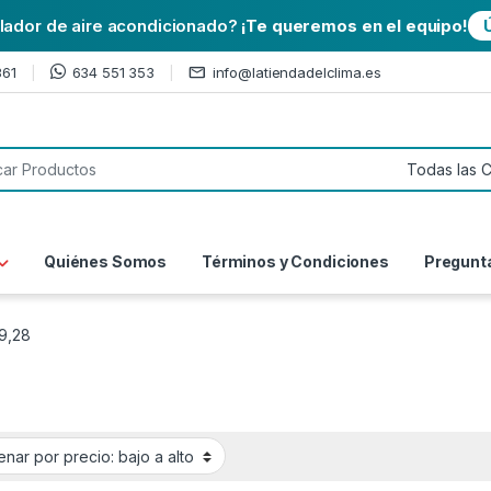
alador de aire acondicionado?
¡Te queremos en el equipo!
361
634 551 353
info@latiendadelclima.es
or:
Quiénes Somos
Términos y Condiciones
Pregunt
9,28