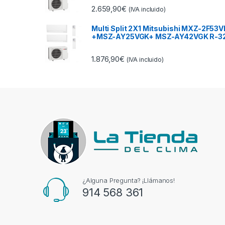
2.659,90
€
(IVA incluido)
Multi Split 2X1 Mitsubishi MXZ-2F53V
+MSZ-AY25VGK+ MSZ-AY42VGK R-3
1.876,90
€
(IVA incluido)
¿Alguna Pregunta? ¡Llámanos!
914 568 361