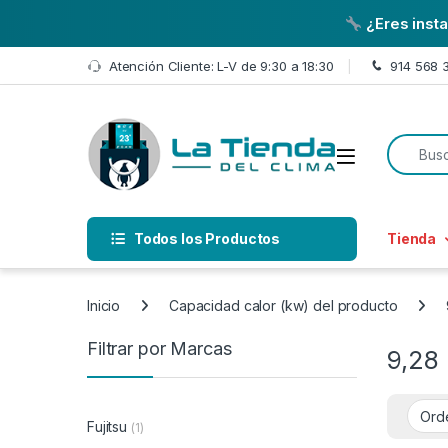
¿Eres inst
Skip to navigation
Skip to content
Atención Cliente: L-V de 9:30 a 18:30
914 568 
Search f
Open
Todos los Productos
Tienda
Inicio
Capacidad calor (kw) del producto
Filtrar por Marcas
9,28
Fujitsu
(1)