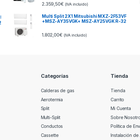
2.359,50
€
(IVA incluido)
Multi Split 2X1 Mitsubishi MXZ-2F53VF
F
+MSZ-AY35VGK+ MSZ-AY25VGK R-32
2
1.802,00
€
(IVA incluido)
Categorías
Tienda
Calderas de gas
Tienda
Aerotermia
Carrito
Split
Mi Cuenta
Multi-Split
Sobre Nosotr
Conductos
Política de En
Cassette
Instalación de