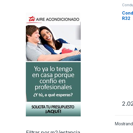
Condu
Cond
R32
2.0
Mostrando
Filtrar por m2/estancia