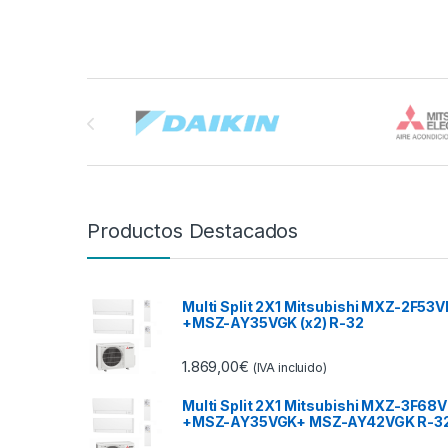
Brands Carousel
Productos Destacados
Multi Split 2X1 Mitsubishi MXZ-2F53V
+MSZ-AY35VGK (x2) R-32
1.869,00
€
(IVA incluido)
Multi Split 2X1 Mitsubishi MXZ-3F68V
+MSZ-AY35VGK+ MSZ-AY42VGK R-3