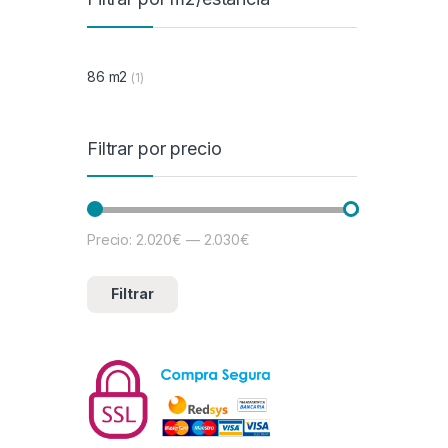
86 m2
(1)
Filtrar por precio
Precio:
2.020€
—
2.030€
Precio mínimo
Precio máximo
Filtrar