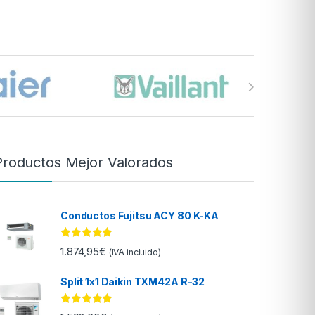
Productos Mejor Valorados
Conductos Fujitsu ACY 80 K-KA
Valorado con
1.874,95
€
(IVA incluido)
5.00
de 5
Split 1x1 Daikin TXM42A R-32
Valorado con