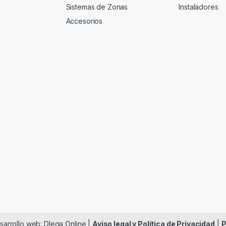
Sistemas de Zonas
Instaladores
Accesorios
esarrollo web: Dlega Online |
Aviso legal y Política de Privacidad
|
P