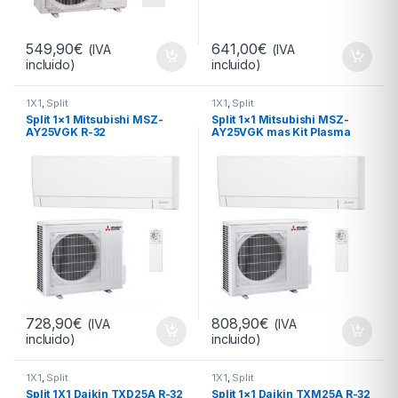
549,90
€
641,00
€
(IVA
(IVA
incluido)
incluido)
1X1
,
Split
1X1
,
Split
Split 1×1 Mitsubishi MSZ-
Split 1×1 Mitsubishi MSZ-
AY25VGK R-32
AY25VGK mas Kit Plasma
Quad R-32
728,90
€
808,90
€
(IVA
(IVA
incluido)
incluido)
1X1
,
Split
1X1
,
Split
Split 1X1 Daikin TXD25A R-32
Split 1×1 Daikin TXM25A R-32