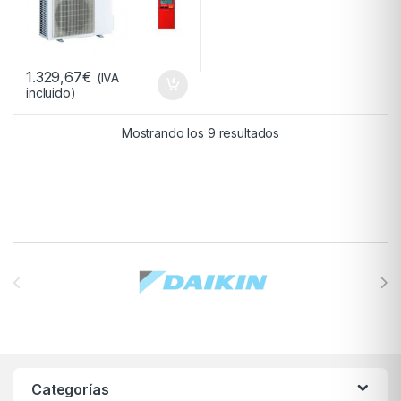
1.329,67
€
(IVA
incluido)
Ordenado por precio:
Mostrando los 9 resultados
Brands Carousel
Categorías