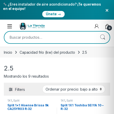
¿Eres instalador de aire acondicionado?
¡Te queremos
×
en el equipo!
Únete →
Skip to navigation
Skip to content
Open
0
Buscar por:
Inicio
Capacidad frí­o (kw) del producto
2.5
2.5
Ordenado por precio: bajo a alto
Mostrando los 9 resultados
Filters
1X1
,
Split
1X1
,
Split
Split 1×1 Hisense Brissa 9k
Split 1X1 Toshiba SEIYA 10 –
CA25YR03 R-32
R-32