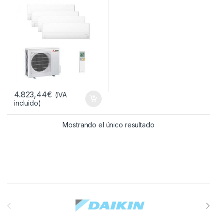
X3
4.823,44
€
(IVA
incluido)
Mostrando el único resultado
Brands Carousel