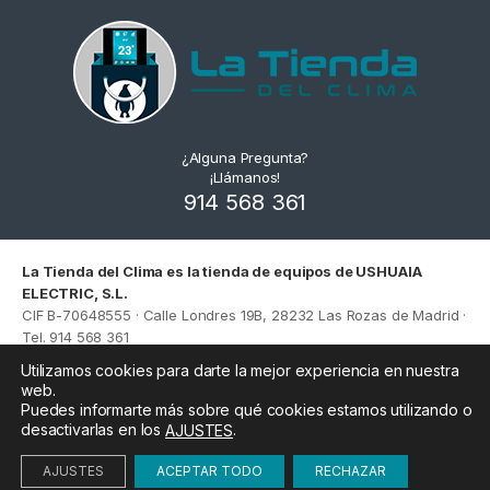
¿Alguna Pregunta?
¡Llámanos!
914 568 361
La Tienda del Clima es la tienda de equipos de USHUAIA
ELECTRIC, S.L.
CIF B-70648555 · Calle Londres 19B, 28232 Las Rozas de Madrid ·
Tel. 914 568 361
Aquí vendemos el equipo
sin instalación
, con envío a toda
Utilizamos cookies para darte la mejor experiencia en nuestra
España. Si además quieres que te lo instalemos, ese servicio lo
web.
Puedes informarte más sobre qué cookies estamos utilizando o
prestamos bajo nuestra otra marca,
Ushuaia Electric
, donde el
desactivarlas en los
.
AJUSTES
precio incluye equipo e instalación. Son dos servicios distintos de
la misma empresa, y por eso el mismo aparato puede tener
AJUSTES
ACEPTAR TODO
RECHAZAR
precios diferentes.