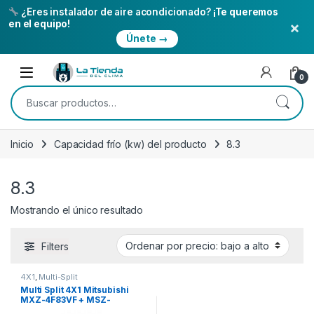
¿Eres instalador de aire acondicionado?
¡Te queremos
×
en el equipo!
Únete →
Skip to navigation
Skip to content
Open
0
Buscar por:
Inicio
Capacidad frí­o (kw) del producto
8.3
8.3
Mostrando el único resultado
Filters
4X1
,
Multi-Split
Multi Split 4X1 Mitsubishi
MXZ-4F83VF + MSZ-
AY50VGK +MSZ-AY25VGK