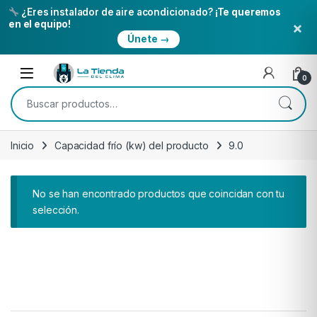
¿Eres instalador de aire acondicionado?
¡Te queremos
×
en el equipo!
Únete →
Skip to navigation
Skip to content
Open
0
Buscar por:
Inicio
Capacidad frí­o (kw) del producto
9.0
No se han encontrado productos que coincidan con tu
selección.