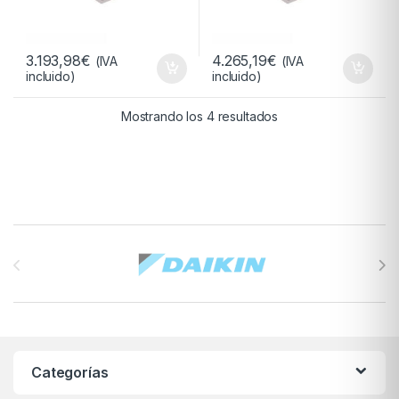
3.193,98
€
4.265,19
€
(IVA
(IVA
incluido)
incluido)
Ordenado por precio:
Mostrando los 4 resultados
Brands Carousel
Categorías