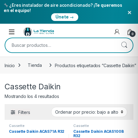
¿Eres instalador de aire acondicionado?
¡Te queremos
×
en el equipo!
Únete →
Skip to navigation
Skip to content
Open
0
Buscar por:
Inicio
Tienda
Productos etiquetados “Cassette Daikin”
Cassette Daikin
Ordenado por precio: bajo a alto
Mostrando los 4 resultados
Filters
Cassette
Cassette
Cassette Daikin ACAS71A R32
Cassette Daikin ACAS100B
R32