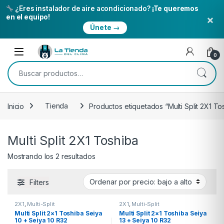
¿Eres instalador de aire acondicionado?
¡Te queremos
×
en el equipo!
Únete →
Skip to navigation
Skip to content
Open
0
Buscar por:
Inicio
Tienda
Productos etiquetados “Multi Split 2X1 To
Multi Split 2X1 Toshiba
Ordenado por precio: bajo a alto
Mostrando los 2 resultados
Filters
2X1
,
Multi-Split
2X1
,
Multi-Split
Multi Split 2×1 Toshiba Seiya
Multi Split 2×1 Toshiba Seiya
10 + Seiya 10 R32
13 + Seiya 10 R32