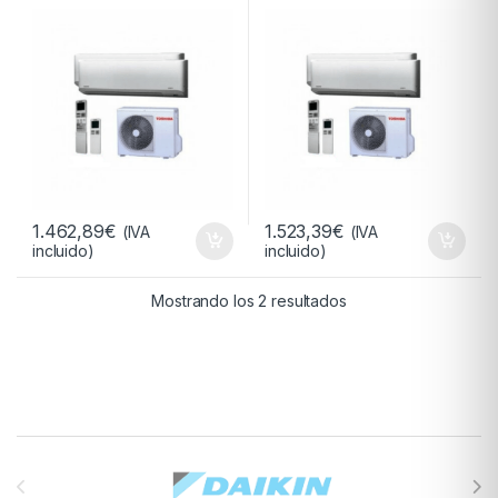
1.462,89
€
1.523,39
€
(IVA
(IVA
incluido)
incluido)
Ordenado por precio:
Mostrando los 2 resultados
Brands Carousel