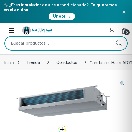
¿Eres instalador de aire acondicionado?
¡Te queremos
×
en el equipo!
Únete →
Skip to navigation
Skip to content
Open
0
Buscar por:
Inicio
Tienda
Conductos
Conductos Haier AD7