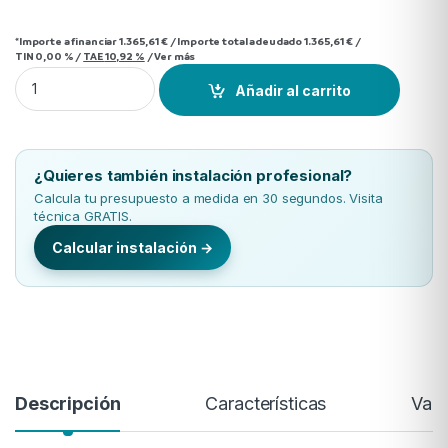
*Importe a financiar
1.365,61 €
/
Importe total adeudado
1.365,61 €
/
TIN
0,00 %
/
TAE
10,92 %
/
Ver más
Conductos Haier AD71S2SS1FA(H) quantity
Añadir al carrito
¿Quieres también instalación profesional?
Calcula tu presupuesto a medida en 30 segundos. Visita
técnica GRATIS.
Calcular instalación →
Descripción
Características
Valo