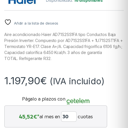
Disponibilidad:
16 disponibles
Añdir a la lista de deseos
Aire acondicionado Haier AD71S2SS1FA tipo Conductos Baja
Presión Inverter. Compuesto por AD71S2SS1FA + 1U71S2ST1FA +
Termostato YR-E17. Clase A+/A. Capacidad frigorífica 6106 fg/h.;
Capacidad calorífica 6450 Kcal/h. 3 años de garantía
TOTAL. Refrigerante R32.
1.197,90
€
(IVA incluido)
Págalo a plazos con
45,52
€*
al mes en
cuotas