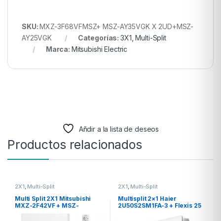
SKU:
MXZ-3F68VFMSZ+ MSZ-AY35VGK X 2UD+MSZ-
AY25VGK
Categorías:
3X1
,
Multi-Split
Marca:
Mitsubishi Electric
Añdir a la lista de deseos
Productos relacionados
2X1
,
Multi-Split
2X1
,
Multi-Split
Multi Split 2X1 Mitsubishi
Multisplit 2×1 Haier
MXZ-2F42VF + MSZ-
2U50S2SM1FA-3 + Flexis 25
AY35VGK+ MSZ-AY25VGK R-
+ 35
32