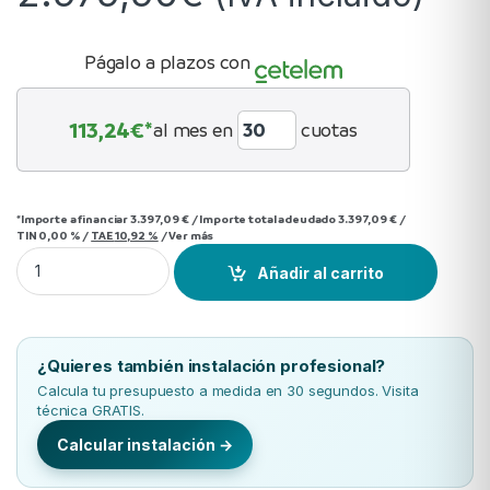
Págalo a plazos con
113,24
€*
al mes en
cuotas
*Importe a financiar
3.397,09 €
/
Importe total adeudado
3.397,09 €
/
TIN
0,00 %
/
TAE
10,92 %
/
Ver más
Multi Split 3X1 Mitsubishi MXZ-3F68VF + MSZ-AY35VGK x2 
Añadir al carrito
¿Quieres también instalación profesional?
Calcula tu presupuesto a medida en 30 segundos. Visita
técnica GRATIS.
Calcular instalación →