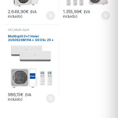
2.649,90
€
1.355,99
€
(IVA
(IVA
incluido)
incluido)
2X1
,
Multi-Split
Multisplit 2×1 Haier
2U50S2SM1FA + GEOS+ 25 +
GEOS+ 35
986,15
€
(IVA
incluido)