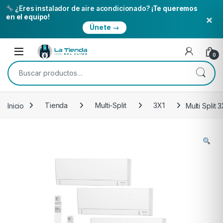
¿Eres instalador de aire acondicionado?
¡Te queremos
×
en el equipo!
Únete →
Skip to navigation
Skip to content
Open
0
Buscar por:
Inicio
Tienda
Multi-Split
3X1
Multi Spli