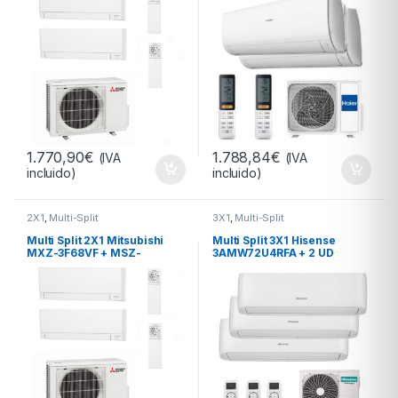
1.770,90
€
1.788,84
€
(IVA
(IVA
incluido)
incluido)
2X1
,
Multi-Split
3X1
,
Multi-Split
Multi Split 2X1 Mitsubishi
Multi Split 3X1 Hisense
MXZ-3F68VF + MSZ-
3AMW72U4RFA + 2 UD
AY42VGK + MSZ-AY25VGK
CF25YR04G + 1 UD
R-32
CF35MR04G A++