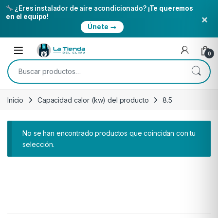
¿Eres instalador de aire acondicionado?
¡Te queremos
×
en el equipo!
Únete →
Skip to navigation
Skip to content
Open
0
Buscar por:
Inicio
Capacidad calor (kw) del producto
8.5
No se han encontrado productos que coincidan con tu
selección.