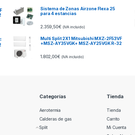
Sistema de Zonas Airzone Flexa 25
F
para 4 estancias
2
2.359,50
€
(IVA incluido)
Multi Split 2X1 Mitsubishi MXZ-2F53VF
F
+MSZ-AY35VGK+ MSZ-AY25VGK R-32
2
1.802,00
€
(IVA incluido)
Categorías
Tienda
Aerotermia
Tienda
Calderas de gas
Carrito
Split
Mi Cuenta