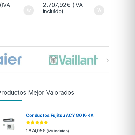
2.707,92
€
(IVA
(IVA
incluido)
Productos Mejor Valorados
Conductos Fujitsu ACY 80 K-KA
Valorado con
1.874,95
€
(IVA incluido)
5.00
de 5