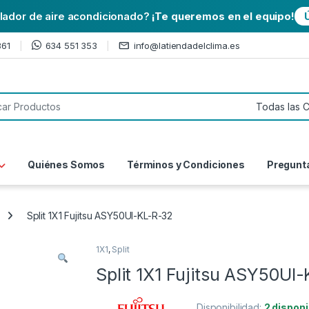
alador de aire acondicionado?
¡Te queremos en el equipo!
361
634 551 353
info@latiendadelclima.es
or:
Quiénes Somos
Términos y Condiciones
Pregunt
Split 1X1 Fujitsu ASY50UI-KL-R-32
1X1
,
Split
Split 1X1 Fujitsu ASY50UI
Disponibilidad:
2 disponi