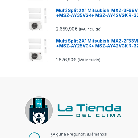
Multi Split 2X1 Mitsubishi MXZ-3F68V
+MSZ-AY35VGK+ MSZ-AY42VGK R-3
2.659,90
€
(IVA incluido)
Multi Split 2X1 Mitsubishi MXZ-2F53V
+MSZ-AY25VGK+ MSZ-AY42VGK R-3
1.876,90
€
(IVA incluido)
¿Alguna Pregunta? ¡Llámanos!