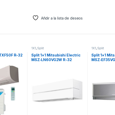
Añdir a la lista de deseos
1X1
,
Split
1X1
,
Split
n TXF50F R-32
Split 1×1 Mitsubishi Electric
Split 1×1 Mit
MSZ-LN60VG2W R-32
MSZ-EF35VG