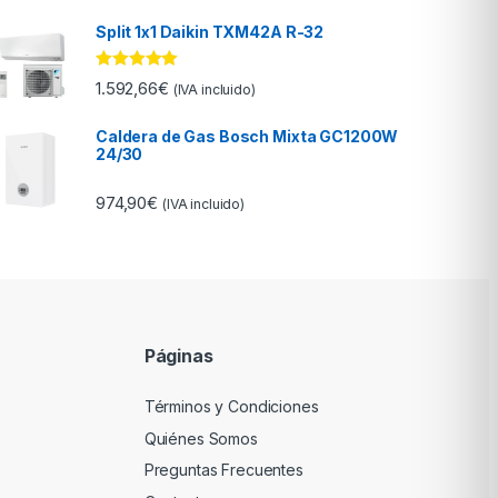
Split 1x1 Daikin TXM42A R-32
Valorado con
1.592,66
€
(IVA incluido)
5.00
de 5
Caldera de Gas Bosch Mixta GC1200W
24/30
974,90
€
(IVA incluido)
Páginas
Términos y Condiciones
Quiénes Somos
Preguntas Frecuentes