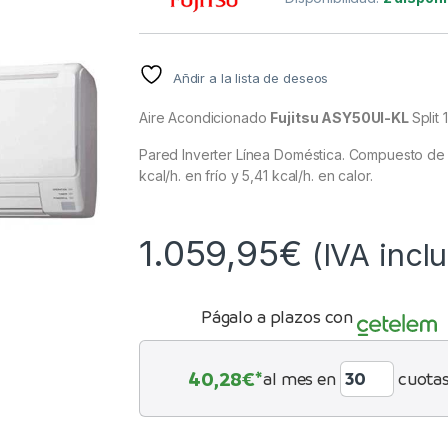
Añdir a la lista de deseos
Aire Acondicionado
Fujitsu ASY50UI-KL
Split 
Pared Inverter Línea Doméstica. Compuesto d
kcal/h. en frío y 5,41 kcal/h. en calor.
1.059,95
€
(IVA incl
Págalo a plazos con
40,28
€*
al mes en
cuota