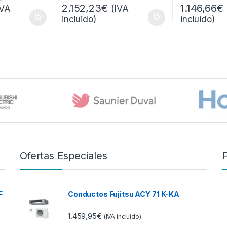
2.152,23
€
1.146,66
€
IVA
(IVA
incluido)
incluido)
Ofertas Especiales
F
Conductos Fujitsu ACY 71 K-KA
1.459,95
€
(IVA incluido)