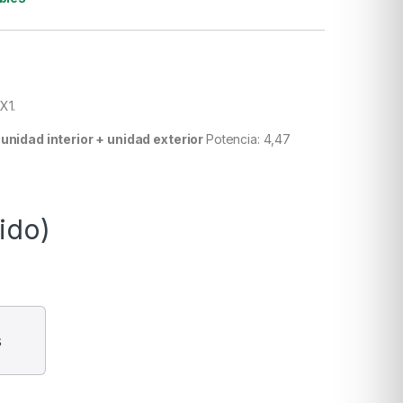
1X1.
e
unidad interior + unidad exterior
Potencia: 4,47
uido)
s