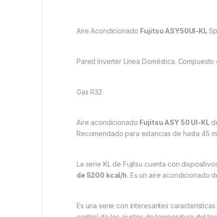
Aire Acondicionado
Fujitsu ASY50UI-KL
Spl
Pared Inverter Línea Doméstica. Compuesto
Gas R32
Aire acondicionado
Fujitsu ASY 50 UI-KL
de
Recomendado para estancias de hasta 45 m2
La serie KL de Fujitsu cuenta con dispositiv
de 5200 kcal/h
. Es un aire acondicionado 
Es una serie con interesantes característica
control de los ajustes de temperatura del 