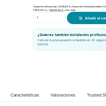
*Importe a financiar
1.208,34 €
/
Importe total adeudado
1.
TIN
0,00 %
/
TAE
10,92 %
/
Ver más
Split 1X1 Fujitsu ASY50UI-KL-R-32 quantity
Añadir al ca
¿Quieres también instalación profesio
Calcula tu presupuesto a medida en 30 segundo
GRATIS.
Características
Valoraciones
Trusted 