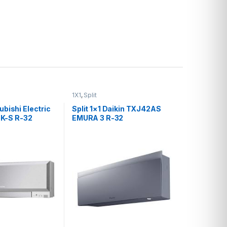
1X1
,
Split
subishi Electric
Split 1×1 Daikin TXJ42AS
K-S R-32
EMURA 3 R-32