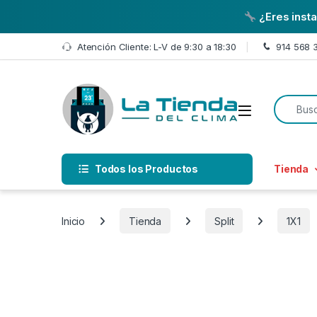
¿Eres inst
Skip to navigation
Skip to content
Atención Cliente: L-V de 9:30 a 18:30
914 568 
Search f
Open
Todos los Productos
Tienda
Inicio
Tienda
Split
1X1