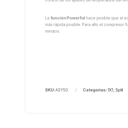
La
función Powerful
hace posible que el e
más rápida posible. Para ello el compresor
minutos.
SKU:
ASY50
Categorías:
1X1
,
Split