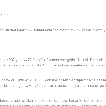
it 1X1.
 de
unidad interior + unidad exterior
Potencia: 4,47 kcal/h. en frío y 
 gas R32 y de 4472 frigorías. Etiqueta energética
A++/A.
Potencia d
. Potencia sonora de solo 35 db. Tecnología inverter y dimensione
os como el Fujitsu ASY50UI-KL, con una
potencia frigorífica de hast
de clase energética A++/A+ con dimensiones de la unidad interior d
s técnicas que resultan atractivas en cualquier hogar. En primer luga
termostato que permite ahorrar energía de manera muy destacada, el