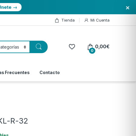
×
Únete →
Tienda
Mi Cuenta
0,00
€
0
as Frecuentes
Contacto
-KL-R-32
bles