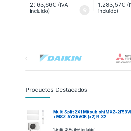
2.163,66
€
1.283,57
€
(IVA
(
incluido)
incluido)
Brands Carousel
Productos Destacados
Multi Split 2X1 Mitsubishi MXZ-2F53V
+MSZ-AY35VGK (x2) R-32
1.869,00
€
(IVA incluido)