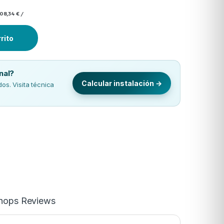
208,34 €
/
rrito
nal?
Calcular instalación →
s. Visita técnica
Shops Reviews