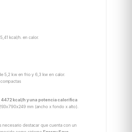
5,41 kcal/h. en calor.
e 5,2 kw en frio y 6,3 kw en calor.
s compactas
a 4472 kcal/h y una potencia calorífica
e 293x790x249 mm (ancho x fondo x alto).
r es necesario destacar que cuenta con un
 conocido como sistema
Energy Save
.