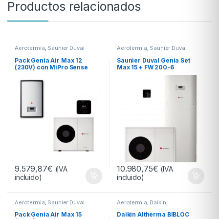
Productos relacionados
Aerotermia
,
Saunier Duval
Aerotermia
,
Saunier Duval
Pack Genia Air Max 12
Saunier Duval Genia Set
(230V) con MiPro Sense
Max 15 + FW 200-6
inalámbrico y módulo
hidráulico
9.579,87
€
10.980,75
€
(IVA
(IVA
incluido)
incluido)
Aerotermia
,
Saunier Duval
Aerotermia
,
Daikin
Pack Genia Air Max 15
Daikin Altherma BIBLOC