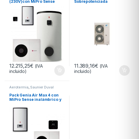
(230V)con MiPro Sense
Sobrepotenciada
inalámbrico + ACS 500L
BIWF1126CBV
12.215,25
€
11.389,16
€
(IVA
(IVA
incluido)
incluido)
Aerotermia
,
Saunier Duval
Pack Genia Air Max 4 con
MiPro Sense inalámbrico y
módulo hidráulico