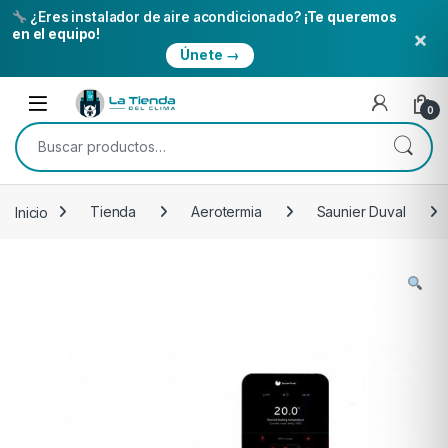
¿Eres instalador de aire acondicionado?
¡Te queremos
×
en el equipo!
Únete →
Skip to navigation
Skip to content
Open
0
Buscar por:
Inicio
Tienda
Aerotermia
Saunier Duval