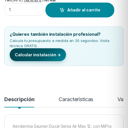
TIN
0,00 %
/
TAE
10,92 %
/
Ver más
Aerotermia Saunier Duval Pack Genia Air Max 12 (230V) con M
Añadir al carrito
¿Quieres también instalación profesional?
Calcula tu presupuesto a medida en 30 segundos. Visita
técnica GRATIS.
Calcular instalación →
Descripción
Características
Valo
Aerotermia Saunier Duval Genia Air Max 12, con MiPro