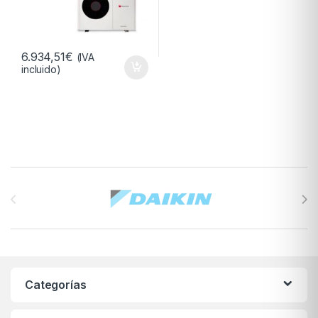
6.934,51
€
(IVA
incluido)
Brands Carousel
Categorías