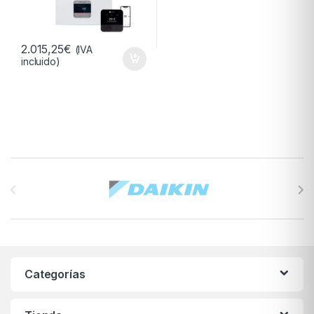
2.015,25
€
(IVA
incluido)
Brands Carousel
Categorías