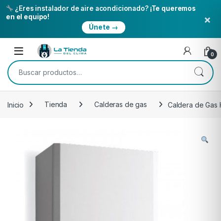
¿Eres instalador de aire acondicionado?
¡Te queremos
×
en el equipo!
Únete →
Skip to navigation
Skip to content
Open
0
Buscar por:
Inicio
Tienda
Calderas de gas
Caldera de Gas 