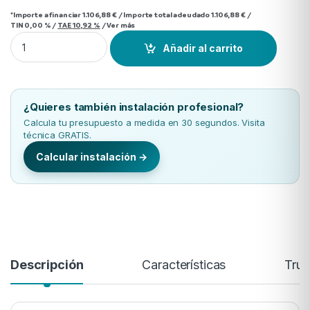
*Importe a financiar
1.106,88 €
/
Importe total adeudado
1.106,88 €
/
TIN
0,00 %
/
TAE
10,92 %
/
Ver más
Caldera de Gas Hermann Micraplus Condens 25 Instantanea 
Añadir al carrito
¿Quieres también instalación profesional?
Calcula tu presupuesto a medida en 30 segundos. Visita
técnica GRATIS.
Calcular instalación →
Descripción
Características
Trus