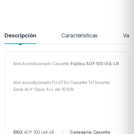
Descripción
Características
Valo
Aire Acondicionado Cassette
Fujitsu AUY 100 UiA-LR
Aire acondicionado FUJITSU Cassette 1×1 Inverter
Serie AUY Clase A++ de 10 KW.
SKU:
AUY 100 UiA-LR
Categoría:
Cassette