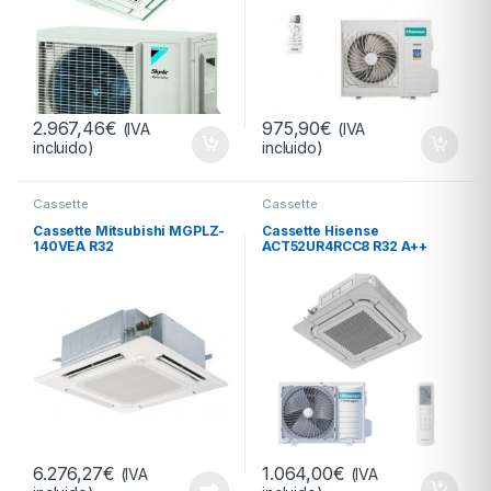
2.967,46
€
975,90
€
(IVA
(IVA
incluido)
incluido)
Cassette
Cassette
Cassette Mitsubishi MGPLZ-
Cassette Hisense
140VEA R32
ACT52UR4RCC8 R32 A++
6.276,27
€
1.064,00
€
(IVA
(IVA