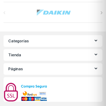
Brands Carousel
Categorías
Tienda
Páginas