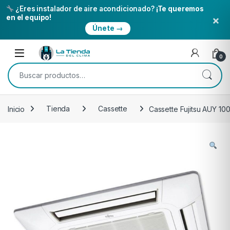
¿Eres instalador de aire acondicionado?
¡Te queremos
×
en el equipo!
Únete →
Skip to navigation
Skip to content
Open
0
Buscar por:
Inicio
Tienda
Cassette
Cassette Fujitsu AUY 10