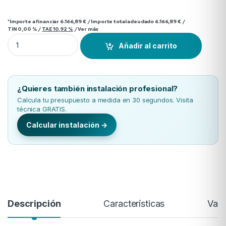
*Importe a financiar
6.166,89 €
/
Importe total adeudado
6.166,89 €
/
TIN
0,00 %
/
TAE
10,92 %
/
Ver más
Cassette Daikin ZUAG125A quantity
Añadir al carrito
¿Quieres también instalación profesional?
Calcula tu presupuesto a medida en 30 segundos. Visita
técnica GRATIS.
Calcular instalación →
Descripción
Características
Valo