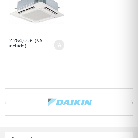
2.284,00
€
(IVA
incluido)
Brands Carousel