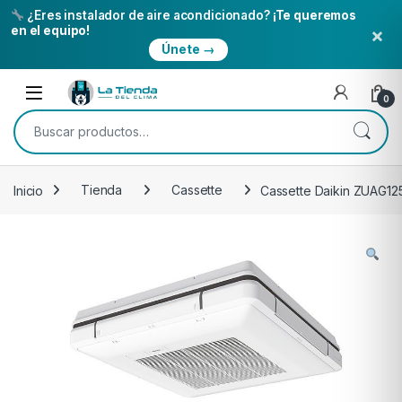
¿Eres instalador de aire acondicionado?
¡Te queremos
×
en el equipo!
Únete →
Skip to navigation
Skip to content
Open
0
Buscar por:
Inicio
Tienda
Cassette
Cassette Daikin ZUAG12