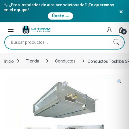
¿Eres instalador de aire acondicionado?
¡Te queremos
×
en el equipo!
Únete →
Skip to navigation
Skip to content
Open
0
Buscar por:
Inicio
Tienda
Conductos
Conductos Toshiba S