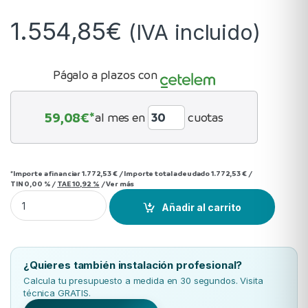
1.554,85
€
(IVA incluido)
Págalo a plazos con
59,08
€*
al mes en
cuotas
*Importe a financiar
1.772,53 €
/
Importe total adeudado
1.772,53 €
/
TIN
0,00 %
/
TAE
10,92 %
/
Ver más
Conductos Toshiba SPA INVERTER 80 R32 quantity
Añadir al carrito
¿Quieres también instalación profesional?
Calcula tu presupuesto a medida en 30 segundos. Visita
técnica GRATIS.