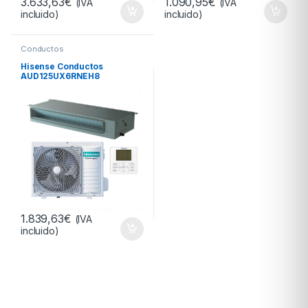
3.633,63
€
1.090,95
€
(IVA
(IVA
incluido)
incluido)
Conductos
Hisense Conductos
AUD125UX6RNEH8
1.839,63
€
(IVA
incluido)