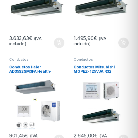
3.633,63
€
1.495,90
€
(IVA
(IVA
incluido)
incluido)
Conductos
Conductos
Conductos Haier
Conductos Mitsubishi
AD35S2SM3FA Health-
MGPEZ-125VJA R32
Connect R-32
901,45
€
2.645,00
€
(IVA
(IVA