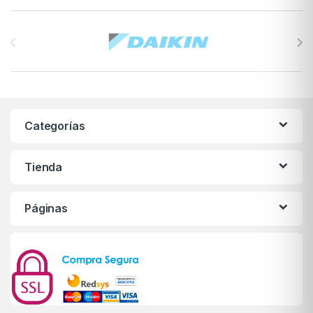
Brands Carousel
Categorías
Tienda
Páginas