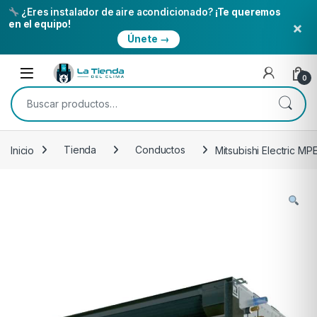
¿Eres instalador de aire acondicionado?
¡Te queremos
×
en el equipo!
Únete →
Skip to navigation
Skip to content
Open
0
Buscar por:
Inicio
Tienda
Conductos
Mitsubishi Electric M