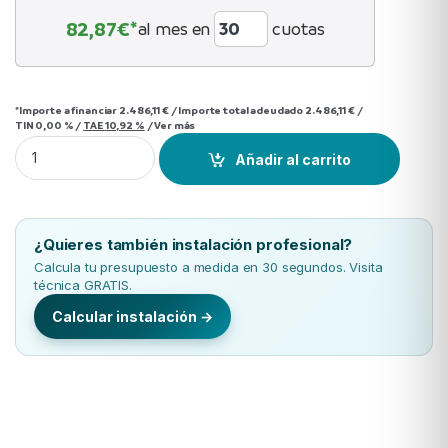
82,87
€*
al mes en
cuotas
*Importe a financiar
2.486,11 €
/
Importe total adeudado
2.486,11 €
/
TIN
0,00 %
/
TAE
10,92 %
/
Ver más
Mitsubishi Electric MPEZ-50VJA R32 quantity
Añadir al carrito
¿Quieres también instalación profesional?
Calcula tu presupuesto a medida en 30 segundos. Visita
técnica GRATIS.
Calcular instalación →