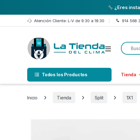
¿Eres inst
Skip to navigation
Skip to content
Atención Cliente: L-V de 9:30 a 18:30
914 568 
Search f
Open
Todos los Productos
Tienda
Inicio
Tienda
Split
1X1