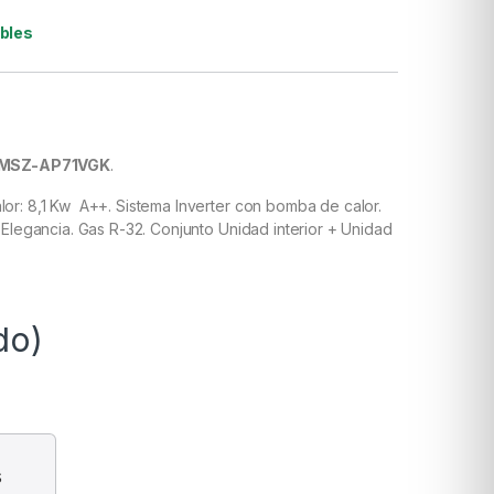
ibles
i MSZ-AP71VGK
.
lor: 8,1 Kw A++. Sistema Inverter con bomba de calor.
y Elegancia. Gas R-32. Conjunto Unidad interior + Unidad
do)
s