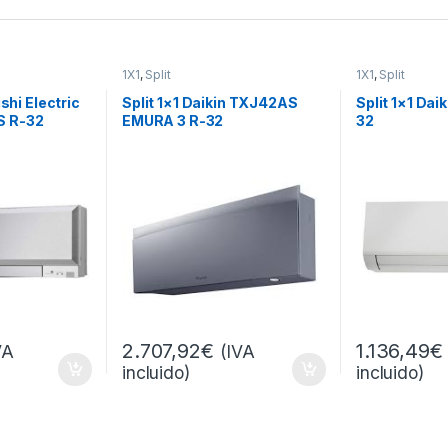
1X1
,
Split
1X1
,
Split
ishi Electric
Split 1×1 Daikin TXJ42AS
Split 1×1 Da
S R-32
EMURA 3 R-32
32
2.707,92
€
1.136,49
€
VA
(IVA
incluido)
incluido)