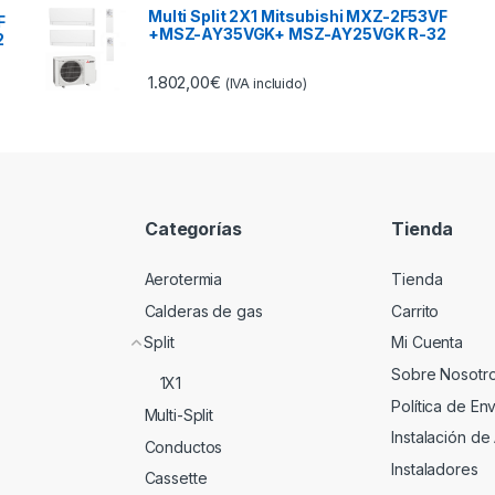
Multi Split 2X1 Mitsubishi MXZ-2F53VF
F
+MSZ-AY35VGK+ MSZ-AY25VGK R-32
2
1.802,00
€
(IVA incluido)
Categorías
Tienda
Aerotermia
Tienda
Calderas de gas
Carrito
Split
Mi Cuenta
Sobre Nosotr
1X1
Política de En
Multi-Split
Instalación de
Conductos
Instaladores
Cassette