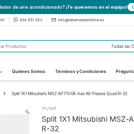
alador de aire acondicionado?
¡Te queremos en el equipo!
361
634 551 353
info@latiendadelclima.es
or:
Quiénes Somos
Términos y Condiciones
Pregunt
Split 1X1 Mitsubishi MSZ-AP71VGK mas Kit Plasma Quad R-32
1X1
,
Split
Split 1X1 Mitsubishi MSZ
R-32