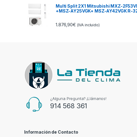
Multi Split 2X1 Mitsubishi MXZ-2F53V
+MSZ-AY25VGK+ MSZ-AY42VGK R-3
1.876,90
€
(IVA incluido)
¿Alguna Pregunta? ¡Llámanos!
914 568 361
Información de Contacto