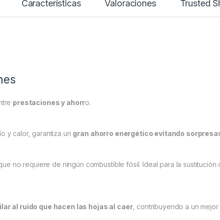
Características
Valoraciones
Trusted 
nes
ntre
prestaciones y ahorr
o.
o y calor, garantiza un
gran ahorro energético evitando sorpresas
ue no requiere de ningún combustible fósil. Ideal para la sustitución
lar al ruido que hacen las hojas al caer
, contribuyendo a un mejor