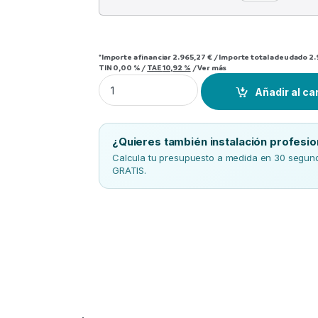
*Importe a financiar
2.965,27 €
/
Importe total adeudado
2.
TIN
0,00 %
/
TAE
10,92 %
/
Ver más
Split 1X1 Mitsubishi MSZ-AP71VGK mas Kit 
Añadir al ca
¿Quieres también instalación profesio
Calcula tu presupuesto a medida en 30 segundo
GRATIS.