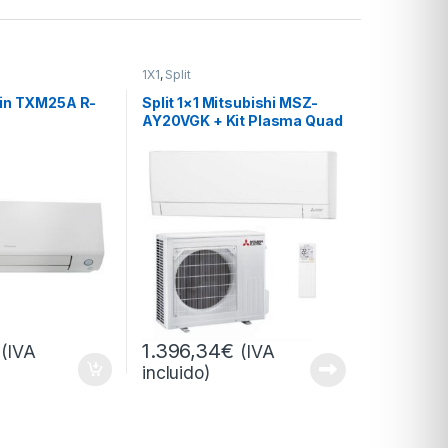
1X1
,
Split
ikin TXM25A R-
Split 1×1 Mitsubishi MSZ-
AY20VGK + Kit Plasma Quad
R-32
1.396,34
€
(IVA
(IVA
incluido)