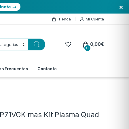
×
Únete →
Tienda
Mi Cuenta
0,00
€
0
as Frecuentes
Contacto
-AP71VGK mas Kit Plasma Quad