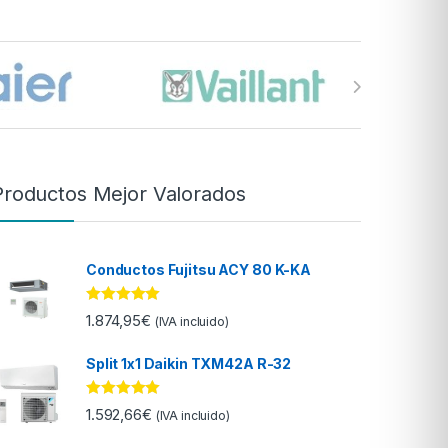
Productos Mejor Valorados
Conductos Fujitsu ACY 80 K-KA
Valorado con
1.874,95
€
(IVA incluido)
5.00
de 5
Split 1x1 Daikin TXM42A R-32
Valorado con
1.592,66
€
(IVA incluido)
5.00
de 5