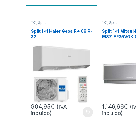
1X1
,
Split
1X1
,
Split
Split 1×1 Haier Geos R+ 68 R-
Split 1×1 Mitsub
32
MSZ-EF35VGK-
904,95
€
1.146,66
€
(IVA
(I
incluido)
incluido)