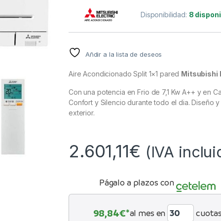
Disponibilidad:
8 dispon
Añdir a la lista de deseos
Aire Acondicionado Split 1×1 pared
Mitsubish
Con una potencia en Frio de 7,1 Kw A++ y en Ca
Confort y Silencio durante todo el di­a. Diseño 
exterior.
2.601,11
€
(IVA inclui
Págalo a plazos con
98,84
€*
al mes en
cuota