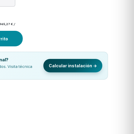
965,27 €
/
Plasma Quad R-32 quantity
rrito
nal?
Calcular instalación →
s. Visita técnica