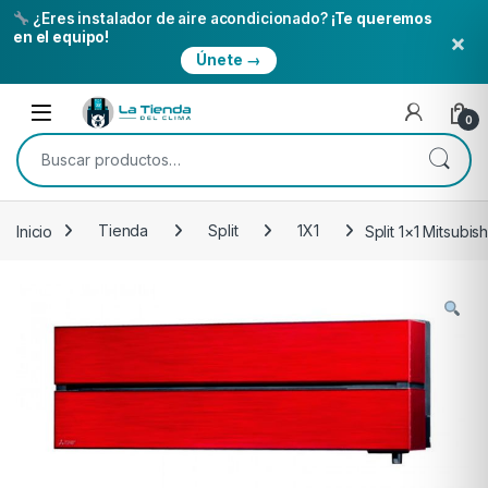
¿Eres instalador de aire acondicionado?
¡Te queremos
×
en el equipo!
Únete →
Skip to navigation
Skip to content
Open
0
Buscar por:
Inicio
Tienda
Split
1X1
Split 1×1 Mitsubi