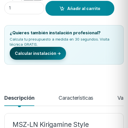
Split 1x1 Mitsubishi Electric MSZ-LN50VG2R R-32 quantity
Añadir al carrito
¿Quieres también instalación profesional?
Calcula tu presupuesto a medida en 30 segundos. Visita
técnica GRATIS.
Calcular instalación →
Descripción
Características
Valo
MSZ-LN Kirigamine Style