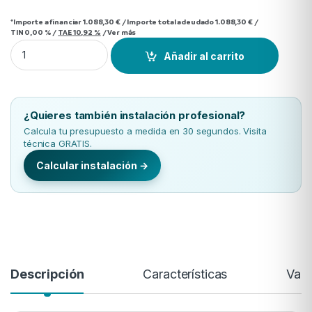
*Importe a financiar
1.088,30 €
/
Importe total adeudado
1.088,30 €
/
TIN
0,00 %
/
TAE
10,92 %
/
Ver más
Split 1X1 Daitsu Artic Pro DS-24KZ WIFI R-32 quantity
Añadir al carrito
¿Quieres también instalación profesional?
Calcula tu presupuesto a medida en 30 segundos. Visita
técnica GRATIS.
Calcular instalación →
Descripción
Características
Valo