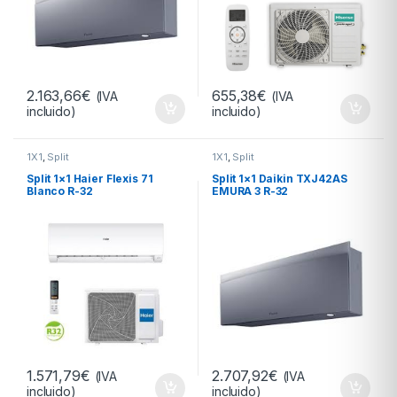
2.163,66
€
655,38
€
(IVA
(IVA
incluido)
incluido)
1X1
,
Split
1X1
,
Split
Split 1×1 Haier Flexis 71
Split 1×1 Daikin TXJ42AS
Blanco R-32
EMURA 3 R-32
1.571,79
€
2.707,92
€
(IVA
(IVA
incluido)
incluido)