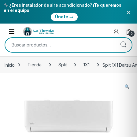
¿Eres instalador de aire acondicionado?
¡Te queremos
×
en el equipo!
Únete →
Skip to navigation
Skip to content
Open
0
Buscar por:
Inicio
Tienda
Split
1X1
Split 1X1 Daitsu 