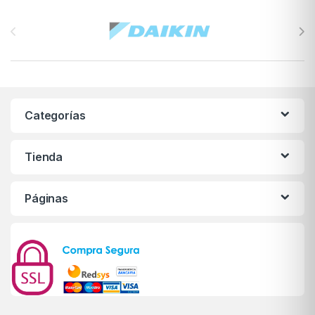
Brands Carousel
Categorías
Tienda
Páginas