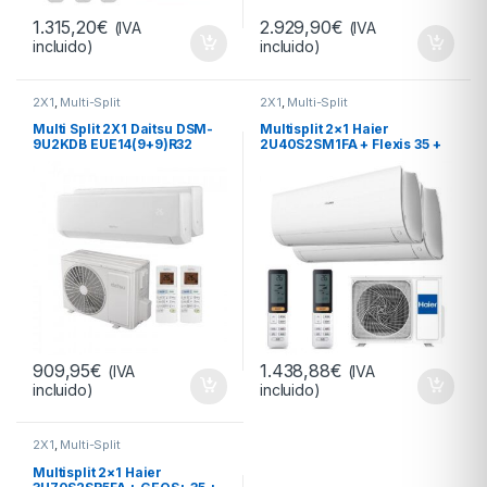
1.315,20
€
2.929,90
€
(IVA
(IVA
incluido)
incluido)
2X1
,
Multi-Split
2X1
,
Multi-Split
Multi Split 2X1 Daitsu DSM-
Multisplit 2×1 Haier
9U2KDB EUE14(9+9)R32
2U40S2SM1FA + Flexis 35 +
Flexis 25 R32
909,95
€
1.438,88
€
(IVA
(IVA
incluido)
incluido)
2X1
,
Multi-Split
Multisplit 2×1 Haier