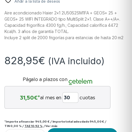
Añdir a la lista de deseos
Aire acondicionado Haier 2×1 2U50S2SM1FA + GEOS+ 25 +
GEOS+ 25 WIFI INTEGRADO tipo MultiSplit 2×1. Clase A++/A+.
Capacidad frigorífica 4300 fg/h.; Capacidad calorífica 4472
Kcal/h. 3 años de garantía TOTAL.
Incluye 2 split de 2000 frigorías para estancias de hasta 20 m2
828,95
€
(IVA incluido)
Págalo a plazos con
31,50
€*
al mes en
cuotas
*Importe a financiar
945,00 €
/
Importe total adeudado
945,00 €
/
TIN
0,00 %
/
TAE
10,92 %
/
Ver más
Haier 2U40S2SM1FA + GEOS+ 25 + GEOS+ 25 R32 - 2x1 aire ac