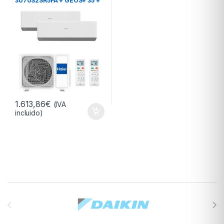
3U70S2SR5FA + GEOS+ 35 +
GEOS+ 35 R32 –
1.613,86
€
(IVA
incluido)
Brands Carousel