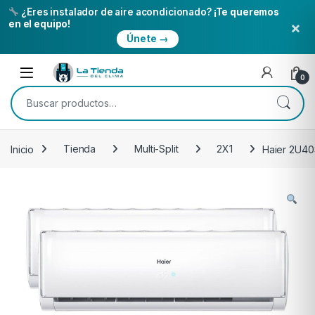
¿Eres instalador de aire acondicionado?
¡Te queremos
×
en el equipo!
Únete →
Skip to navigation
Skip to content
Open
0
Buscar por:
Inicio
Tienda
Multi-Split
2X1
Haier 2U40