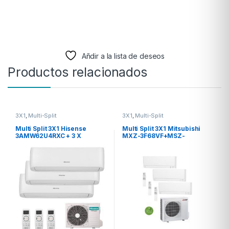
Añdir a la lista de deseos
Productos relacionados
3X1
,
Multi-Split
3X1
,
Multi-Split
Multi Split 3X1 Hisense
Multi Split 3X1 Mitsubishi
3AMW62U4RXC + 3 X
MXZ-3F68VF+MSZ-
CF25YR04G
AY25VGK (X3)