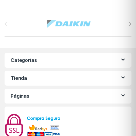
Brands Carousel
Categorías
Tienda
Páginas