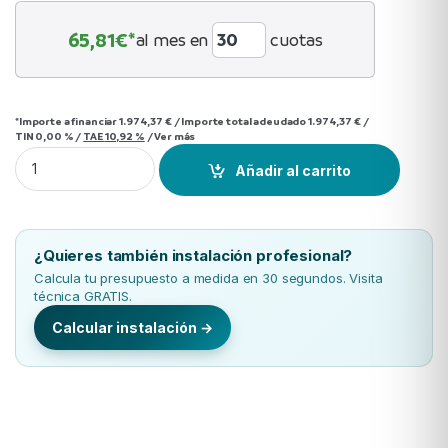
65,81
€*
al mes en
cuotas
*Importe a financiar
1.974,37 €
/
Importe total adeudado
1.974,37 €
/
TIN
0,00 %
/
TAE
10,92 %
/
Ver más
Split 1x1 Mitsubishi Electric MSZ-AY50VGK mas Kit Plasma Q
Añadir al carrito
¿Quieres también instalación profesional?
Calcula tu presupuesto a medida en 30 segundos. Visita
técnica GRATIS.
Calcular instalación →