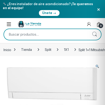
¿Eres instalador de aire acondicionado?
¡Te queremos
×
en el equipo!
Únete →
Skip to navigation
Skip to content
Open
0
Buscar por:
Inicio
Tienda
Split
1X1
Split 1×1 Mitsubi