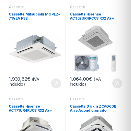
Cassette
Cassette
Cassette Mitsubishi MGPLZ-
Cassette Hisense
71VEA R32
ACT52UR4RCC8 R32 A++
1.930,62
€
1.064,00
€
(IVA
(IVA
incluido)
incluido)
Cassette
Cassette
Cassette Hisense
Cassette Daikin ZCAG60B
ACT71UR4RJC8 R32 A++
Aire Acondicionado