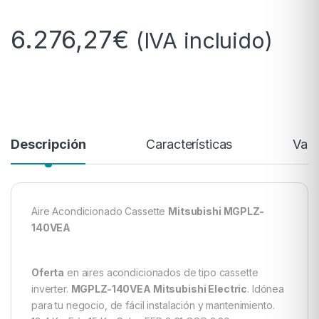
6.276,27
€
(IVA incluido)
Descripción
Características
Valo
Aire Acondicionado Cassette
Mitsubishi MGPLZ-
140VEA
Oferta
en aires acondicionados de tipo cassette
inverter.
MGPLZ-140VEA Mitsubishi Electric
. Idónea
para tu negocio, de fácil instalación y mantenimiento.