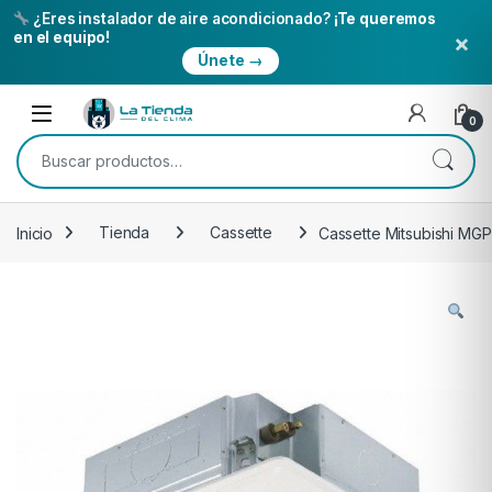
¿Eres instalador de aire acondicionado?
¡Te queremos
×
en el equipo!
Únete →
Skip to navigation
Skip to content
Open
0
Buscar por:
Inicio
Tienda
Cassette
Cassette Mitsubishi MG