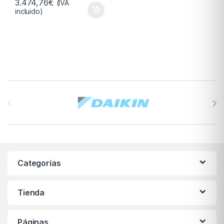
3.474,76
€
(IVA
incluido)
Brands Carousel
Categorías
Tienda
Páginas