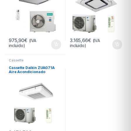
975,90
€
3.165,66
€
(IVA
(IVA
incluido)
incluido)
Cassette
Cassette Daikin ZUAG71A
Aire Acondicionado